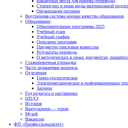
Вакантные места для приема (перевода)
Стипендии и иные виды материальной подде
Организация питания
Внутренняя система оценки качества образования
Образование
Образовательные программы 2025
Учебный план
Учебный график
Описание программ
Предметно цикловые комиссии
Результаты перевода
О методических и иных документах, разработ
Стажировочная площадка
Часто задаваемые вопросы
Отделения
Горно-геологическое
Электромеханическое и информационных тех
Заочное
Год педагога и наставника
ЦПДЭ
История
Выпускники — герои
Музей
Вакансии
ФП «Профессионалитет»