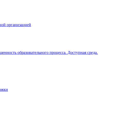
ной организацией
щенность образовательного процесса. Доступная среда.
ржки