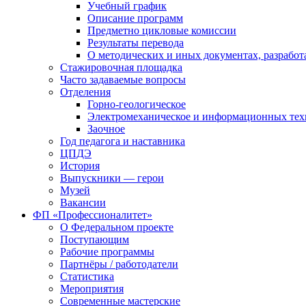
Учебный график
Описание программ
Предметно цикловые комиссии
Результаты перевода
О методических и иных документах, разработ
Стажировочная площадка
Часто задаваемые вопросы
Отделения
Горно-геологическое
Электромеханическое и информационных тех
Заочное
Год педагога и наставника
ЦПДЭ
История
Выпускники — герои
Музей
Вакансии
ФП «Профессионалитет»
О Федеральном проекте
Поступающим
Рабочие программы
Партнёры / работодатели
Статистика
Мероприятия
Современные мастерские