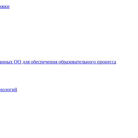
ржки
анных ОО для обеспечения образовательного процесса
нологий