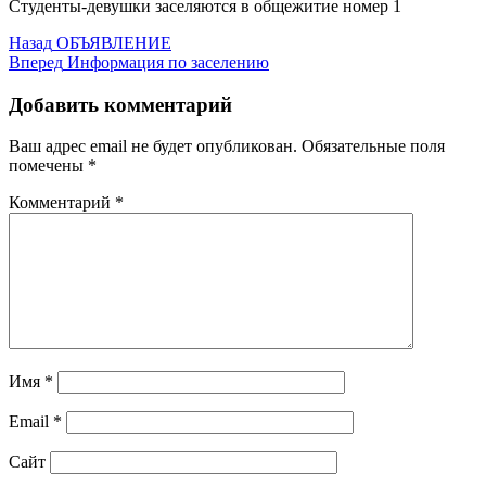
Студенты-девушки заселяются в общежитие номер 1
Навигация
Предыдущая
Назад
ОБЪЯВЛЕНИЕ
запись:
Следующая
Вперед
Информация по заселению
по
запись:
записям
Добавить комментарий
Ваш адрес email не будет опубликован.
Обязательные поля
помечены
*
Комментарий
*
Имя
*
Email
*
Сайт