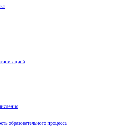
ья
рганизацией
числения
сть образовательного процесса