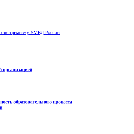
ию экстремизму УМВД России
й организацией
ность образовательного процесса
и