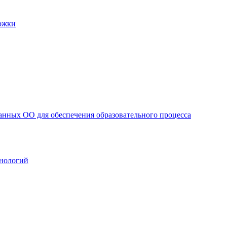
ржки
анных ОО для обеспечения образовательного процесса
нологий