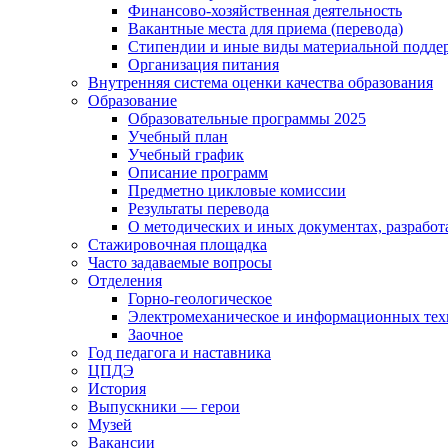
Финансово-хозяйственная деятельность
Вакантные места для приема (перевода)
Стипендии и иные виды материальной подде
Организация питания
Внутренняя система оценки качества образования
Образование
Образовательные программы 2025
Учебный план
Учебный график
Описание программ
Предметно цикловые комиссии
Результаты перевода
О методических и иных документах, разработ
Стажировочная площадка
Часто задаваемые вопросы
Отделения
Горно-геологическое
Электромеханическое и информационных тех
Заочное
Год педагога и наставника
ЦПДЭ
История
Выпускники — герои
Музей
Вакансии