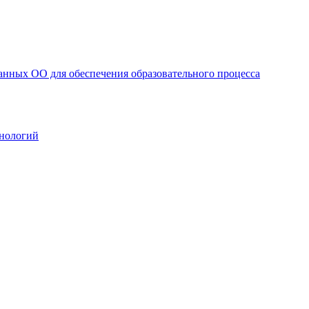
анных ОО для обеспечения образовательного процесса
нологий