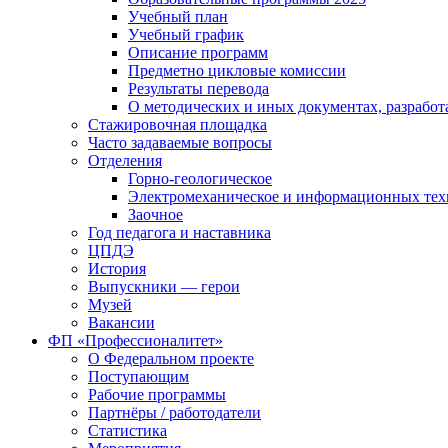
Учебный план
Учебный график
Описание программ
Предметно цикловые комиссии
Результаты перевода
О методических и иных документах, разработ
Стажировочная площадка
Часто задаваемые вопросы
Отделения
Горно-геологическое
Электромеханическое и информационных тех
Заочное
Год педагога и наставника
ЦПДЭ
История
Выпускники — герои
Музей
Вакансии
ФП «Профессионалитет»
О Федеральном проекте
Поступающим
Рабочие программы
Партнёры / работодатели
Статистика