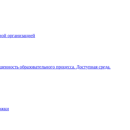
ной организацией
щенность образовательного процесса. Доступная среда.
ржки