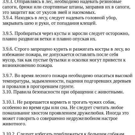
3.9.3. Отправляясь в лес, необходимо надевать резиновые
сапоги, брюки или спортивные штаны, заправив их в сапоги,
это защитит вас от укусов змей и насекомых.
3.9.4. Находясь в лесу, следует надевать головной убор,
закрывать шею и руки, от попадания клещей.
3.9.5. Пробираться через кусты и заросли следует осторожно,
плавно раздвигая ветки и плавно опуская их.
3.9.6. Строго запрещено курить и разжигать костры в лесу, во
избежание пожара, не допускается оставлять после себя
мусор, так как пустые бутылки и осколки могут привести к
возникновению пожара.
3.9.7. Во время лесного пожара необходимо опасаться высокой
температуры, задымленности, падения подгоревших деревьев
и провалов в прогоревшем грунте.
3.10. Правила безопасности при обращении с животными.
3.10.1. Не разрешается кормить и трогать чужих собак,
особенно во время еды или сна. Не следует считать любое
помахивание хвостом проявлением дружелюбия. Иногда это
может говорить о совершенно недружелюбном настрое
животного.
3.10.2. Следует избегать приближаться к большим собакам