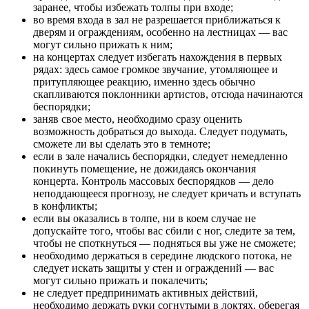
заранее, чтобы избежать толпы при входе;
во время входа в зал не разрешается приближаться к
дверям и ограждениям, особенно на лестницах — вас
могут сильно прижать к ним;
на концертах следует избегать нахождения в первых
рядах: здесь самое громкое звучание, утомляющее и
притупляющее реакцию, именно здесь обычно
скапливаются поклонники артистов, отсюда начинаются
беспорядки;
заняв свое место, необходимо сразу оценить
возможность добраться до выхода. Следует подумать,
сможете ли вы сделать это в темноте;
если в зале начались беспорядки, следует немедленно
покинуть помещение, не дожидаясь окончания
концерта. Контроль массовых беспорядков — дело
неподдающееся прогнозу, не следует кричать и вступать
в конфликты;
если вы оказались в толпе, ни в коем случае не
допускайте того, чтобы вас сбили с ног, следите за тем,
чтобы не споткнуться — подняться вы уже не сможете;
необходимо держаться в середине людского потока, не
следует искать защиты у стен и ограждений — вас
могут сильно прижать и покалечить;
не следует предпринимать активных действий,
необходимо держать руки согнутыми в локтях, оберегая