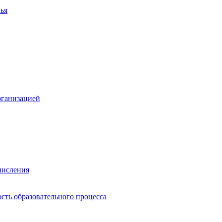
ья
рганизацией
числения
сть образовательного процесса