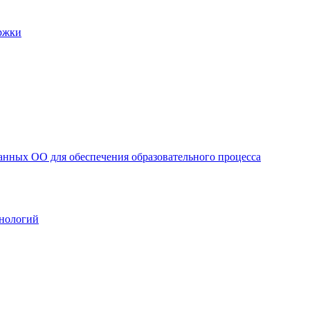
ржки
анных ОО для обеспечения образовательного процесса
нологий