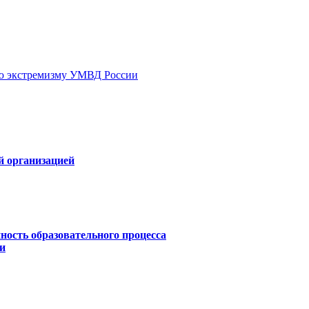
ию экстремизму УМВД России
й организацией
ность образовательного процесса
и