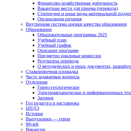
Финансово-хозяйственная деятельность
Вакантные места для приема (перевода)
Стипендии и иные виды материальной подде
Организация питания
Внутренняя система оценки качества образования
Образование
Образовательные программы 2025
Учебный план
Учебный график
Описание программ
Предметно цикловые комиссии
Результаты перевода
О методических и иных документах, разработ
Стажировочная площадка
Часто задаваемые вопросы
Отделения
Горно-геологическое
Электромеханическое и информационных тех
Заочное
Год педагога и наставника
ЦПДЭ
История
Выпускники — герои
Музей
Вакансии