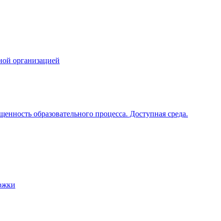
ной организацией
щенность образовательного процесса. Доступная среда.
ржки