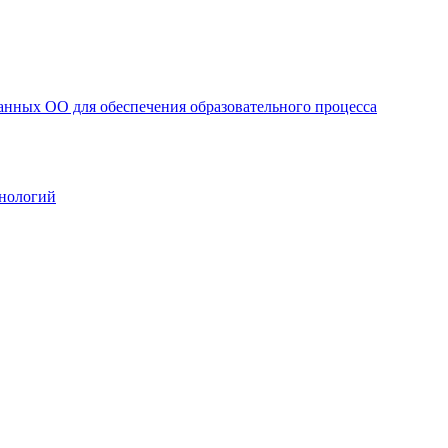
анных ОО для обеспечения образовательного процесса
нологий