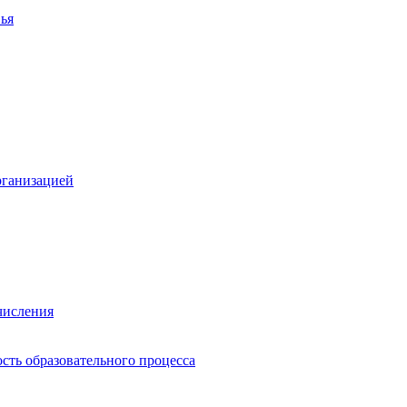
ья
рганизацией
числения
сть образовательного процесса