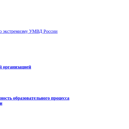
ию экстремизму УМВД России
й организацией
ность образовательного процесса
и