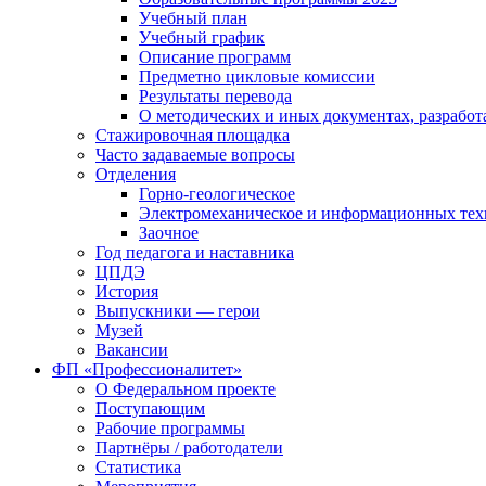
Учебный план
Учебный график
Описание программ
Предметно цикловые комиссии
Результаты перевода
О методических и иных документах, разработ
Стажировочная площадка
Часто задаваемые вопросы
Отделения
Горно-геологическое
Электромеханическое и информационных тех
Заочное
Год педагога и наставника
ЦПДЭ
История
Выпускники — герои
Музей
Вакансии
ФП «Профессионалитет»
О Федеральном проекте
Поступающим
Рабочие программы
Партнёры / работодатели
Статистика