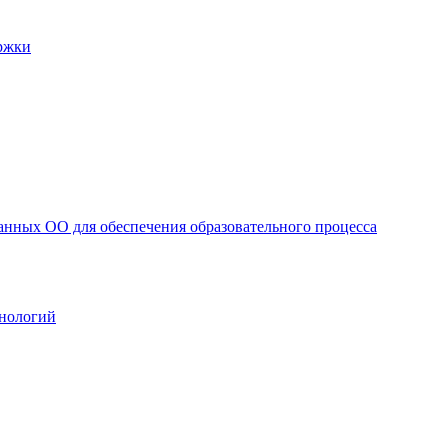
ржки
анных ОО для обеспечения образовательного процесса
нологий