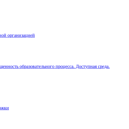
ной организацией
щенность образовательного процесса. Доступная среда.
ржки