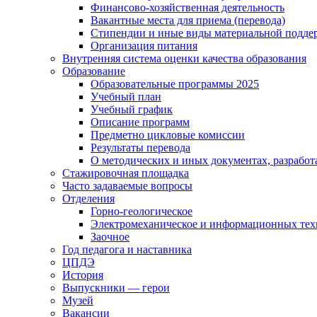
Финансово-хозяйственная деятельность
Вакантные места для приема (перевода)
Стипендии и иные виды материальной подде
Организация питания
Внутренняя система оценки качества образования
Образование
Образовательные программы 2025
Учебный план
Учебный график
Описание программ
Предметно цикловые комиссии
Результаты перевода
О методических и иных документах, разработ
Стажировочная площадка
Часто задаваемые вопросы
Отделения
Горно-геологическое
Электромеханическое и информационных тех
Заочное
Год педагога и наставника
ЦПДЭ
История
Выпускники — герои
Музей
Вакансии