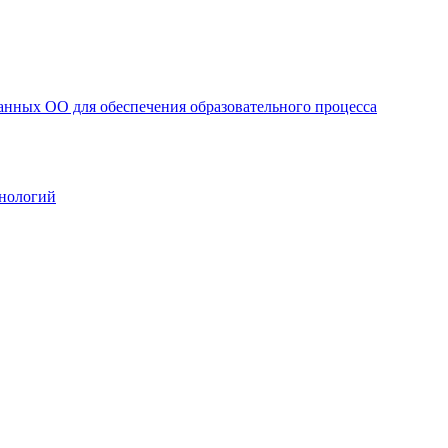
анных ОО для обеспечения образовательного процесса
нологий