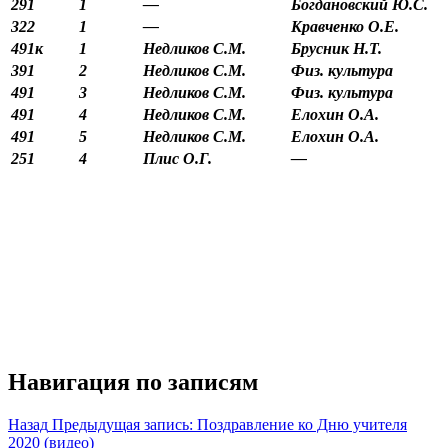
291
1
—
Богдановский Ю.С.
322
1
—
Кравченко О.Е.
491к
1
Недликов С.М.
Брусник Н.Т.
391
2
Недликов С.М.
Физ. культура
491
3
Недликов С.М.
Физ. культура
491
4
Недликов С.М.
Елохин О.А.
491
5
Недликов С.М.
Елохин О.А.
251
4
Плис О.Г.
—
Навигация по записям
Назад
Предыдущая запись:
Поздравление ко Дню учителя
2020 (видео)