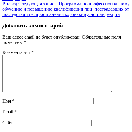
Вперед
Следующая запись:
Программа по профессиональному
обучению и повышению квалификации лиц, пострадавших от
последствий распространения коронавирусной инфекции
Добавить комментарий
Ваш адрес email не будет опубликован.
Обязательные поля
помечены
*
Комментарий
*
Имя
*
Email
*
Сайт