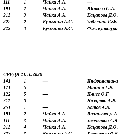
111
1
Чайка А.А.
—
191
2
Чайка А.А.
Юшкова О.А.
311
3
Чайка А.А.
Кацапова Д.О.
322
2
Кузьмина А.С.
Забелина Е.Ф.
322
3
Кузьмина А.С.
Физ. культура
СРЕДА 21.10.2020
141
1
—
Информатика
171
5
—
Манина Г.В.
122
5
—
Плисс О.Г.
211
5
—
Назарова А.В.
251
1
—
Бятов А.В.
191
2
Чайка А.А.
Визгалова Д.А.
111
3
Чайка А.А.
Земченков А.Я.
311
4
Чайка А.А.
Кацапова Д.О.
322
3
Кузьмина А.С.
Кравченко О.Е.