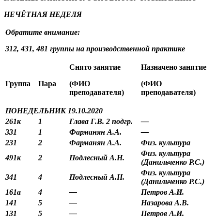
НЕЧЁТНАЯ НЕДЕЛЯ
Обратите внимание:
312, 431, 481 группы на производственной практике
Снято занятие
Назначено занятие
Группа
Пара
(ФИО
(ФИО
преподавателя)
преподавателя)
ПОНЕДЕЛЬНИК 19.10.2020
261к
1
Глава Г.В. 2 подгр.
—
331
1
Фарманян А.А.
—
231
2
Фарманян А.А.
Физ. культура
Физ. культура
491к
2
Подлесный А.Н.
(Данильченко Р.С.)
Физ. культура
341
4
Подлесный А.Н.
(Данильченко Р.С.)
161а
4
—
Петров А.И.
141
5
—
Назарова А.В.
131
5
—
Петров А.И.