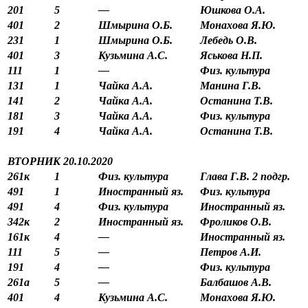
201
5
—
Юшкова О.А.
401
2
Шмырина О.Б.
Монахова Я.Ю.
231
1
Шмырина О.Б.
Лебедь О.В.
401
3
Кузьмина А.С.
Яськова Н.П.
111
1
—
Физ. культура
131
1
Чайка А.А.
Манина Г.В.
141
2
Чайка А.А.
Останина Т.В.
181
3
Чайка А.А.
Физ. культура
191
4
Чайка А.А.
Останина Т.В.
ВТОРНИК 20.10.2020
261к
1
Физ. культура
Глава Г.В. 2 подгр.
491
1
Иностранный яз.
Физ. культура
491
4
Физ. культура
Иностранный яз.
342к
2
Иностранный яз.
Фроликов О.В.
161к
4
—
Иностранный яз.
111
5
—
Петров А.И.
191
4
—
Физ. культура
261а
5
—
Балбашов А.В.
401
4
Кузьмина А.С.
Монахова Я.Ю.