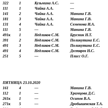
322
1
Кузьмина А.С.
—
111
1
Чайка А.А.
—
141
2
Чайка А.А.
Манина Г.В.
181
3
Чайка А.А.
Манина Г.В.
131
4
Чайка А.А.
Семенова И.А.
111
5
—
Манина Г.В.
491к
1
Недликов С.М.
Брусник Н.Т.
391
2
Недликов С.М.
Поликутина Е.С.
491
3
Недликов С.М.
Поликутина Е.С.
491
4
Недликов С.М.
Дегтярев Н.С.
251
5
—
Плисс О.Г.
ПЯТНИЦА 23.10.2020
161
4
—
Манина Г.В.
112
1
—
Храмцова Д.С.
261к
1
—
Осипов В.А.
271к
5
—
Дробышевская Т.А.