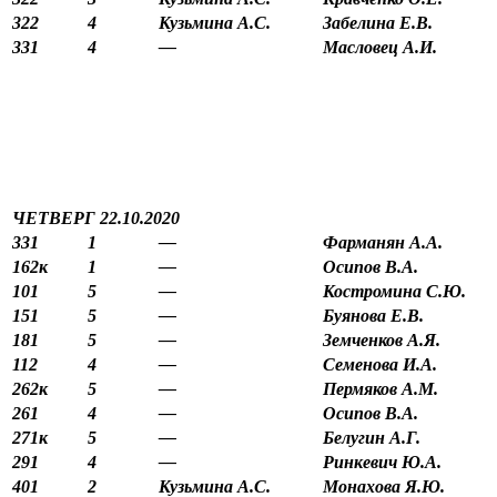
322
4
Кузьмина А.С.
Забелина Е.В.
331
4
—
Масловец А.И.
ЧЕТВЕРГ 22.10.2020
331
1
—
Фарманян А.А.
162к
1
—
Осипов В.А.
101
5
—
Костромина С.Ю.
151
5
—
Буянова Е.В.
181
5
—
Земченков А.Я.
112
4
—
Семенова И.А.
262к
5
—
Пермяков А.М.
261
4
—
Осипов В.А.
271к
5
—
Белугин А.Г.
291
4
—
Ринкевич Ю.А.
401
2
Кузьмина А.С.
Монахова Я.Ю.