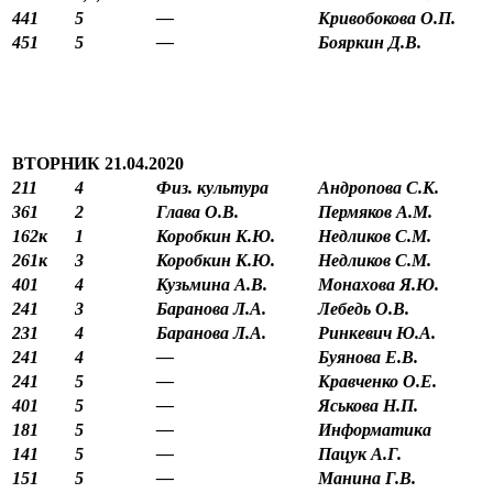
441
5
—
Кривобокова О.П.
451
5
—
Бояркин Д.В.
ВТОРНИК 21.04.2020
211
4
Физ. культура
Андропова С.К.
361
2
Глава О.В.
Пермяков А.М.
162к
1
Коробкин К.Ю.
Недликов С.М.
261к
3
Коробкин К.Ю.
Недликов С.М.
401
4
Кузьмина А.В.
Монахова Я.Ю.
241
3
Баранова Л.А.
Лебедь О.В.
231
4
Баранова Л.А.
Ринкевич Ю.А.
241
4
—
Буянова Е.В.
241
5
—
Кравченко О.Е.
401
5
—
Яськова Н.П.
181
5
—
Информатика
141
5
—
Пацук А.Г.
151
5
—
Манина Г.В.