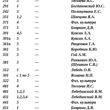
231
5
—
Тюхаева И.С.
291
1
—
Богдановский Ю.С.
242
5
—
Поликутина Е.С.
351
1,2
—
Швецова Я.А.
371
4
—
Физ. культура
371
5
—
Бояркин Д.В.
391
4,5
—
Куксин А.А.
391к
5
—
Куксин А.А.
361к
5
—
Ращепков Г.А.
361
5
—
Коробкин К.Ю.
331
5
—
Гой А.М.
Ринкевич Ю.А.
381
5
—
(Шушкин С.В.)
312
1
—
Лебедь О.В.
301
с 1 по 5
—
Яськова Н.П.
322
5
—
Физ. культура
481
4
—
Тюхаева И.С.
481
1,2,3
—
Лебединский В.М.
431
1,2,3,4
—
Лебединский В.М.
441
5
—
Физ. культура
451
1
—
Бояркин Д.В.