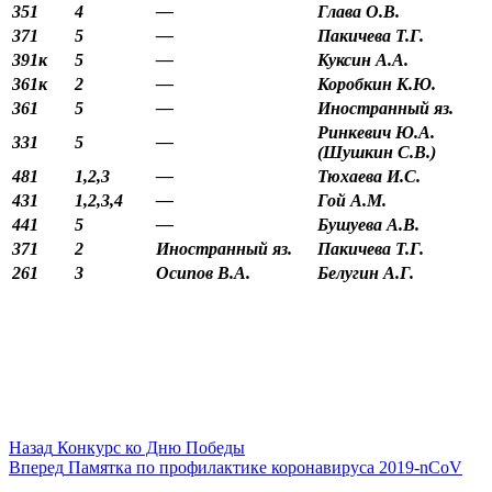
351
4
—
Глава О.В.
371
5
—
Пакичева Т.Г.
391к
5
—
Куксин А.А.
361к
2
—
Коробкин К.Ю.
361
5
—
Иностранный яз.
Ринкевич Ю.А.
331
5
—
(Шушкин С.В.)
481
1,2,3
—
Тюхаева И.С.
431
1,2,3,4
—
Гой А.М.
441
5
—
Бушуева А.В.
371
2
Иностранный яз.
Пакичева Т.Г.
261
3
Осипов В.А.
Белугин А.Г.
Навигация
Предыдущая
Назад
Конкурс ко Дню Победы
запись:
Следующая
Вперед
Памятка по профилактике коронавируса 2019-nCoV
по
запись: