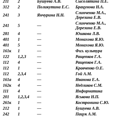
211
2
Бушуева А.В.
Сысолятина П.Е.
312
2
Поликутина Е.С.
Брацунова Н.А.
Слинченко М.А.,
241
3
Янчурина Н.Н.
Дерезина Е.В.
Слинченко М.А.,
241
5
—
Дерезина Е.В.
281
4
—
Юшкова Л.В.
401
1
—
Монахова Я.Ю.
401
5
—
Монахова Я.Ю.
161к
1
—
Физ. культура
122
1,2,3
—
Ращепков Г.А.
112
4
—
Ращепков Г.А.
112
1
—
Кравченко О.Е.
112
2,3,4
—
Гой А.М.
161а
4
—
Иванова Е.А.
162к
4
—
Недликов С.М.
111
4
—
Информатика
201
1,2,3,4
—
Яськова Н.П.
261к
1
—
Костромина С.Ю.
212
1
—
Бушуева А.В.
242
1
—
Пацук А.М.