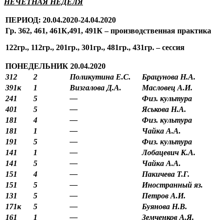
НЕЧЕТНАЯ НЕДЕЛЯ
ПЕРИОД: 20.0
4
.2020-24.04.2020
Гр. 362, 461, 461К,491, 491К – производственная практика
122гр., 112гр., 201гр., 301гр., 481гр., 431гр. – сессия
ПОНЕДЕЛЬНИК 20.04.2020
312
2
Поликутина Е.С.
Брацунова Н.А.
391к
1
Визгалова Д.А.
Масловец А.И.
241
5
—
Физ. культура
401
5
—
Яськова Н.А.
181
4
—
Физ. культура
181
1
—
Чайка А.А.
191
5
—
Физ. культура
141
1
—
Лобацевич К.А.
141
5
—
Чайка А.А.
151
4
—
Пакичева Т.Г.
151
5
—
Иностранный яз.
131
5
—
Петров А.И.
171к
5
—
Буянова Н.В.
161
1
—
Земченков А.Я.