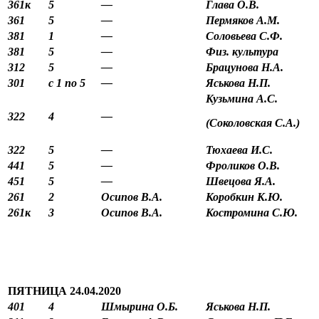
361к
5
—
Глава О.В.
361
5
—
Пермяков А.М.
381
1
—
Соловьева С.Ф.
381
5
—
Физ. культура
312
5
—
Брацунова Н.А.
301
с 1 по 5
—
Яськова Н.П.
Кузьмина А.С.
322
4
—
(Соколовская С.А.)
322
5
—
Тюхаева И.С.
441
5
—
Фроликов О.В.
451
5
—
Швецова Я.А.
261
2
Осипов В.А.
Коробкин К.Ю.
261к
3
Осипов В.А.
Костромина С.Ю.
ПЯТНИЦА 24.04.2020
401
4
Шмырина О.Б.
Яськова Н.П.