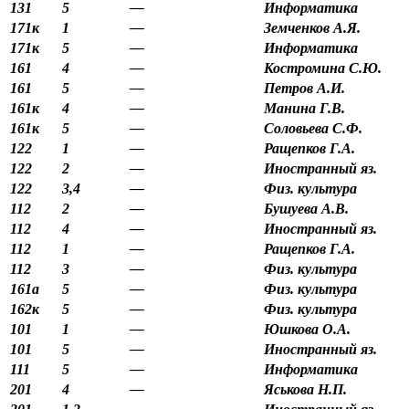
131
5
—
Информатика
171к
1
—
Земченков А.Я.
171к
5
—
Информатика
161
4
—
Костромина С.Ю.
161
5
—
Петров А.И.
161к
4
—
Манина Г.В.
161к
5
—
Соловьева С.Ф.
122
1
—
Ращепков Г.А.
122
2
—
Иностранный яз.
122
3,4
—
Физ. культура
112
2
—
Бушуева А.В.
112
4
—
Иностранный яз.
112
1
—
Ращепков Г.А.
112
3
—
Физ. культура
161а
5
—
Физ. культура
162к
5
—
Физ. культура
101
1
—
Юшкова О.А.
101
5
—
Иностранный яз.
111
5
—
Информатика
201
4
—
Яськова Н.П.