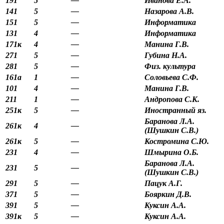
191
5
—
Иванова Е.А.
141
5
—
Назарова А.В.
151
5
—
Информатика
131
4
—
Информатика
171к
4
—
Манина Г.В.
271
5
—
Губина Н.А.
281
5
—
Физ. культура
161а
1
—
Соловьева С.Ф.
101
4
—
Манина Г.В.
211
1
—
Андропова С.К.
251к
5
—
Иностранный яз.
Баранова Л.А.
261к
4
—
(Шушкин С.В.)
261к
5
—
Костромина С.Ю.
231
4
—
Шмырина О.Б.
Баранова Л.А.
231
5
—
(Шушкин С.В.)
291
5
—
Пацук А.Г.
371
5
—
Бояркин Д.В.
391
5
—
Куксин А.А.
391к
5
—
Куксин А.А.