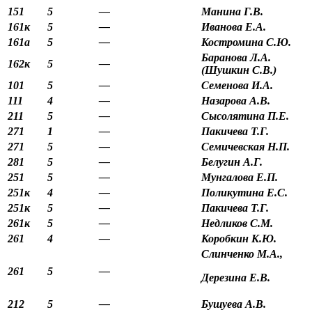
151
5
—
Манина Г.В.
161к
5
—
Иванова Е.А.
161а
5
—
Костромина С.Ю.
Баранова Л.А.
162к
5
—
(Шушкин С.В.)
101
5
—
Семенова И.А.
111
4
—
Назарова А.В.
211
5
—
Сысолятина П.Е.
271
1
—
Пакичева Т.Г.
271
5
—
Семичевская Н.П.
281
5
—
Белугин А.Г.
251
5
—
Мунгалова Е.П.
251к
4
—
Поликутина Е.С.
251к
5
—
Пакичева Т.Г.
261к
5
—
Недликов С.М.
261
4
—
Коробкин К.Ю.
Слинченко М.А.,
261
5
—
Дерезина Е.В.
212
5
—
Бушуева А.В.