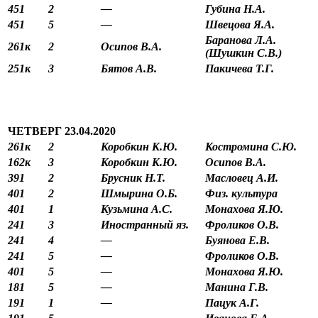
451
2
—
Губина Н.А.
451
5
—
Швецова Я.А.
Баранова Л.А.
261к
2
Осипов В.А.
(Шушкин С.В.)
251к
3
Бятов А.В.
Пакичева Т.Г.
ЧЕТВЕРГ 23.04.2020
261к
2
Коробкин К.Ю.
Костромина С.Ю.
162к
3
Коробкин К.Ю.
Осипов В.А.
391
2
Брусник Н.Т.
Масловец А.И.
401
2
Шмырина О.Б.
Физ. культура
401
1
Кузьмина А.С.
Монахова Я.Ю.
241
3
Иностранный яз.
Фроликов О.В.
241
4
—
Буянова Е.В.
241
5
—
Фроликов О.В.
401
5
—
Монахова Я.Ю.
181
5
—
Манина Г.В.
191
1
—
Пацук А.Г.