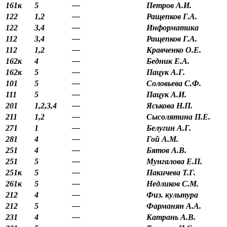
161к
5
—
Петров А.И.
122
1,2
—
Ращепков Г.А.
122
3,4
—
Информатика
112
3,4
—
Ращепков Г.А.
112
1,2
—
Кравченко О.Е.
162к
4
—
Бедник Е.А.
162к
5
—
Пацук А.Г.
101
5
—
Соловьева С.Ф.
111
5
—
Пацук А.И.
201
1,2,3,4
—
Яськова Н.П.
211
1,2
—
Сысолятина П.Е.
271
1
—
Белугин А.Г.
281
4
—
Гой А.М.
251
4
—
Бятов А.В.
251
5
—
Мунгалова Е.П.
251к
5
—
Пакичева Т.Г.
261к
5
—
Недликов С.М.
212
4
—
Физ. культура
212
5
—
Фарманян А.А.
231
4
—
Катрань А.В.