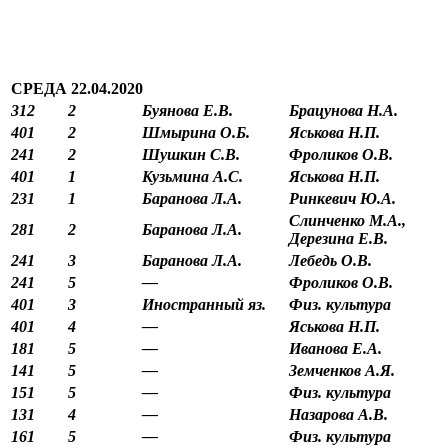
СРЕДА 22.04.2020
312
2
Буянова Е.В.
Брацунова Н.А.
401
2
Шмырина О.Б.
Яськова Н.П.
241
2
Шушкин С.В.
Фроликов О.В.
401
1
Кузьмина А.С.
Яськова Н.П.
231
1
Баранова Л.А.
Ринкевич Ю.А.
Слинченко М.А.,
281
2
Баранова Л.А.
Дерезина Е.В.
241
3
Баранова Л.А.
Лебедь О.В.
241
5
—
Фроликов О.В.
401
3
Иностранный яз.
Физ. культура
401
4
—
Яськова Н.П.
181
5
—
Иванова Е.А.
141
5
—
Земченков А.Я.
151
5
—
Физ. культура
131
4
—
Назарова А.В.
161
5
—
Физ. культура