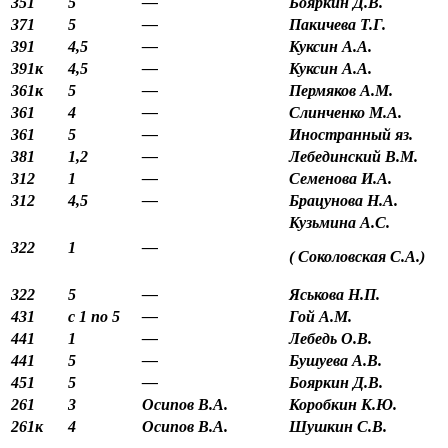
351
5
—
Бояркин Д.В.
371
5
—
Пакичева Т.Г.
391
4,5
—
Куксин А.А.
391к
4,5
—
Куксин А.А.
361к
5
—
Пермяков А.М.
361
4
—
Слинченко М.А.
361
5
—
Иностранный яз.
381
1,2
—
Лебединский В.М.
312
1
—
Семенова И.А.
312
4,5
—
Брацунова Н.А.
Кузьмина А.С.
322
1
—
( Соколовская С.А.)
322
5
—
Яськова Н.П.
431
с 1 по 5
—
Гой А.М.
441
1
—
Лебедь О.В.
441
5
—
Бушуева А.В.
451
5
—
Бояркин Д.В.
261
3
Осипов В.А.
Коробкин К.Ю.
261к
4
Осипов В.А.
Шушкин С.В.