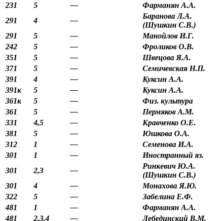
231
5
—
Фарманян А.А.
Баранова Л.А.
291
4
—
(Шушкин С.В.)
291
5
—
Манойлов И.Г.
242
5
—
Фроликов О.В.
351
5
—
Швецова Я.А.
371
5
—
Семичевская Н.П.
391
4
—
Куксин А.А.
391к
5
—
Куксин А.А.
361к
5
—
Физ. культура
361
5
—
Пермяков А.М.
331
4,5
—
Кравченко О.Е.
381
5
—
Юшкова О.А.
312
1
—
Семенова И.А.
301
1
—
Иностранный яз.
Ринкевич Ю.А.
301
2,3
—
(Шушкин С.В.)
301
4
—
Монахова Я.Ю.
322
5
—
Забелина Е.Ф.
481
1
—
Фарманян А.А.
481
2,3,4
—
Лебединский В.М.