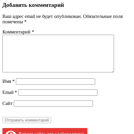
записям
Добавить комментарий
Ваш адрес email не будет опубликован.
Обязательные поля
помечены
*
Комментарий
*
Имя
*
Email
*
Сайт
Версия сайта для слабовидящих