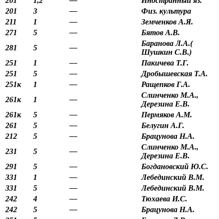
201
1,2
—
Иностранный яз.
201
3
—
Физ. культура
211
1
—
Земченков А.Я.
271
5
—
Бятов А.В.
Баранова Л.А.(
281
5
—
Шушкин С.В.)
251
1
—
Пакичева Т.Г.
251
5
—
Дробышевская Т.А.
251к
1
—
Ращепков Г.А.
Слинченко М.А.,
261к
1
—
Дерезина Е.В.
261к
5
—
Пермяков А.М.
261
5
—
Белугин А.Г.
212
5
—
Брацунова Н.А.
Слинченко М.А.,
231
5
—
Дерезина Е.В.
291
5
—
Богдановский Ю.С.
331
1
—
Лебединский В.М.
331
5
—
Лебединский В.М.
242
4
—
Тюхаева И.С.
242
5
—
Брацунова Н.А.