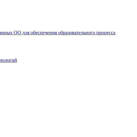
анных ОО для обеспечения образовательного процесса
нологий