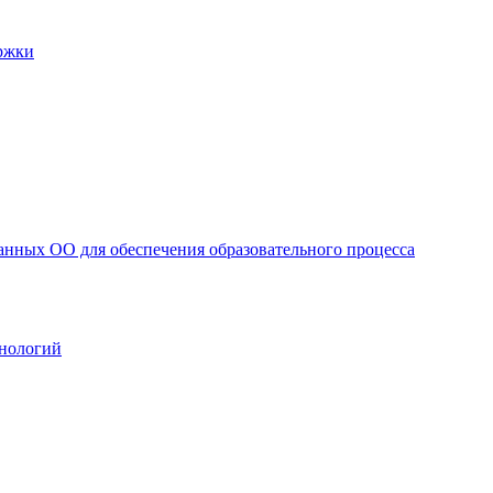
ржки
анных ОО для обеспечения образовательного процесса
нологий