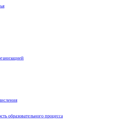
ья
рганизацией
числения
сть образовательного процесса