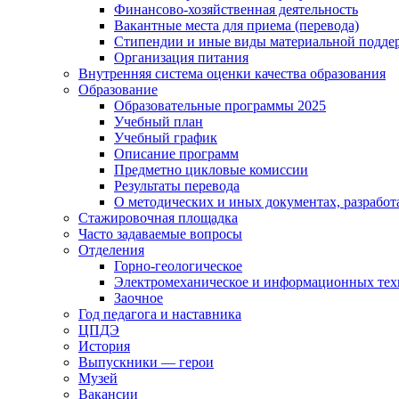
Финансово-хозяйственная деятельность
Вакантные места для приема (перевода)
Стипендии и иные виды материальной подде
Организация питания
Внутренняя система оценки качества образования
Образование
Образовательные программы 2025
Учебный план
Учебный график
Описание программ
Предметно цикловые комиссии
Результаты перевода
О методических и иных документах, разработ
Стажировочная площадка
Часто задаваемые вопросы
Отделения
Горно-геологическое
Электромеханическое и информационных тех
Заочное
Год педагога и наставника
ЦПДЭ
История
Выпускники — герои
Музей
Вакансии