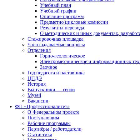
Учебный план
Учебный график
Описание программ
Предметно цикловые комиссии
Результаты перевода
О методических и иных документах, разработ
Стажировочная площадка
Часто задаваемые вопросы
Отделения
Горно-геологическое
Электромеханическое и информационных тех
Заочное
Год педагога и наставника
ЦПДЭ
История
Выпускники — герои
Музей
Вакансии
ФП «Профессионалитет»
О Федеральном проекте
Поступающим
Рабочие программы
Партнёры / работодатели
Статистика