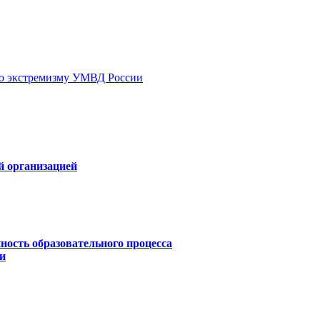
ию экстремизму УМВД России
й организацией
ность образовательного процесса
и