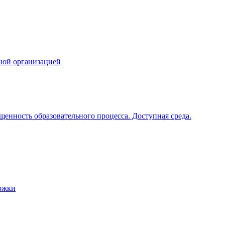
ной организацией
щенность образовательного процесса. Доступная среда.
ржки