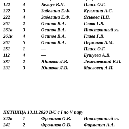
122
4
Белоус В.П.
Плисс О.Г.
322
3
Забелина Е.Ф.
Кузьмина А.С.
222
4
Забелина Е.Ф.
Яськова Н.П.
261
2
Осипов В.А.
Глава Г.В.
261а
3
Осипов В.А.
Иностранный яз.
261к
4
Осипов В.А.
Глава Г.В.
261
5
Осипов В.А.
Пермяков А.М.
251
1
—
Плисс О.Г.
112
4
—
Бушуева А.В.
381
2
Юшкова Л.В.
Лемешевский В.П.
331
3
Юшкова Л.В.
Масловец А.И.
ПЯТНИЦА 13.11.2020 В/С с
I
по
V
пару
342к
1
Фроликов О.В.
Иностранный яз.
241
2
Фроликов О.В.
Фарманян А.А.