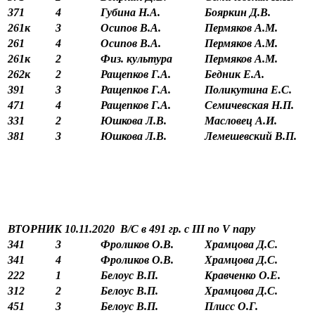
371
4
Губина Н.А.
Бояркин Д.В.
261к
3
Осипов В.А.
Пермяков А.М.
261
4
Осипов В.А.
Пермяков А.М.
261к
2
Физ. культура
Пермяков А.М.
262к
2
Ращепков Г.А.
Бедник Е.А.
391
3
Ращепков Г.А.
Поликутина Е.С.
471
4
Ращепков Г.А.
Семичевская Н.П.
331
2
Юшкова Л.В.
Масловец А.И.
381
3
Юшкова Л.В.
Лемешевский В.П.
ВТОРНИК 10.11.2020 В/С в 491 гр. с
III
по
V
пару
341
3
Фроликов О.В.
Храмцова Д.С.
341
4
Фроликов О.В.
Храмцова Д.С.
222
1
Белоус В.П.
Кравченко О.Е.
312
2
Белоус В.П.
Храмцова Д.С.
451
3
Белоус В.П.
Плисс О.Г.