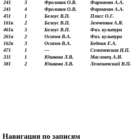
241
3
Фроликов О.В.
Фарманян А.А.
241
4
Фроликов О.В.
Фарманян А.А.
451
1
Белоус В.П.
Плисс О.Г.
161к
2
Белоус В.П.
Земченков А.Я.
461к
3
Белоус В.П.
Физ. культура
261а
2
Осипов В.А.
Физ. культура
162к
3
Осипов В.А.
Бедник Е.А.
471
1
—
Семичевская Н.П.
331
1
Юшкова Л.В.
Масловец А.И.
381
2
Юшкова Л.В.
Лемешевский В.П.
Навигация по записям