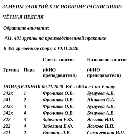
ЗАМЕНЫ ЗАНЯТИЙ К ОСНОВНОМУ РАСПИСАНИЮ
ЧЁТНАЯ НЕДЕЛЯ
Обратите внимание:
431, 481 группы на производственной практике
В 491 гр военные сборы с 10.11.2020
Снято занятие
Назначено занятие
Группа
Пара
(ФИО
(ФИО
преподавателя)
преподавателя)
ПОНЕДЕЛЬНИК 09.11.2020 В/С в 491к с
I
по
V
пару
342к
1
Фроликов О.В.
Бушуева А.В.
341
2
Фроликов О.В.
Юшкова О.А.
342к
3
Фроликов О.В.
Бушуева А.В.
342к
4
Фроликов О.В.
Бушуева А.В.
322
3
Забелина Е.Ф.
Яськова Н.П.
222
4
Забелина Е.Ф.
Яськова Н.П.
371
2
Бояркин Д.В.
Семичевская Н.П.