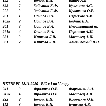
112
5
Белоус В.П.
Бятов А.В.
322
2
Забелина Е.Ф.
Кузьмина А.С.
222
3
Забелина Е.Ф.
Кравченко О.Е.
261
1
Осипов В.А.
Пермяков А.М.
162к
2
Осипов В.А.
Бедник Е.А.
261
3
Осипов В.А.
Иностранный яз.
261к
4
Осипов В.А.
Пермяков А.М.
331
3
Юшкова Л.В.
Масловец А.И.
381
2
Юшкова Л.В.
Лемешевский В.П.
ЧЕТВЕРГ 12.11.2020 В/С с
I
по
V
пару
241
3
Фроликов О.В.
Фарманян А.А.
342к
4
Фроликов О.В.
Масловец А.И.
222
2
Белоус В.П.
Кравченко О.Е.
112
3
Белоус В.П.
Бушуева А.В.