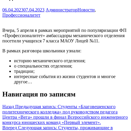
06.04.2023
07.04.2023
Администратор
Новости
,
Профессионалитет
Вчера, 5 апреля в рамках мероприятий по популяризации ФП
«Профессионалитет» амбассадоры механического отделения
посетили учащихся 7 класса МАОУ Лицей №11.
В рамках разговора школьники узнали:
историю механического отделения;
о специальностях отделения;
традиции;
интересные события из жизни студентов и многое
другое…
Навигация по записям
Назад
Предыдущая запись:
Студенты «Благовещенского
политехнического колледжа» под руководством педагога
Центра «Вега» прошли в финал Всероссийского инженерного
конкурса юношеских команд «Первый элемент».
Вперед
Следующая запись:
Студенты, проживающие в