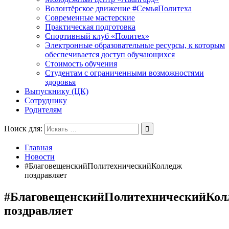
Волонтёрское движение #СемьяПолитеха
Современные мастерские
Практическая подготовка
Спортивный клуб «Политех»
Электронные образовательные ресурсы, к которым
обеспечивается доступ обучающихся
Стоимость обучения
Студентам с ограниченными возможностями
здоровья
Выпускнику (ЦК)
Сотруднику
Родителям
Поиск для:
Главная
Новости
#БлаговещенскийПолитехническийКолледж
поздравляет
#БлаговещенскийПолитехническийКол
поздравляет