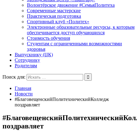
Волонтёрское движение #СемьяПолитеха
Современные мастерские
Практическая подготовка
Спортивный клуб «Политех»
Электронные образовательные ресурсы, к которым
обеспечивается доступ обучающихся
Стоимость обучения
Студентам с ограниченными возможностями
здоровья
Выпускнику (ЦК)
Сотруднику
Родителям
Поиск для:
Главная
Новости
#БлаговещенскийПолитехническийКолледж
поздравляет
#БлаговещенскийПолитехническийКол
поздравляет