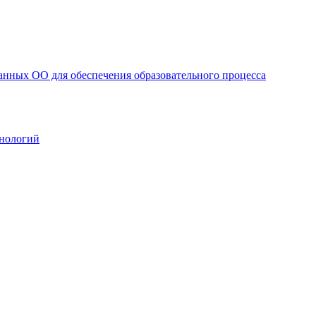
анных ОО для обеспечения образовательного процесса
нологий