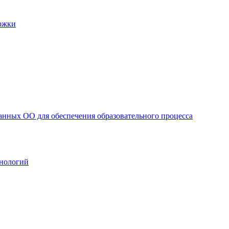
ржки
анных ОО для обеспечения образовательного процесса
нологий