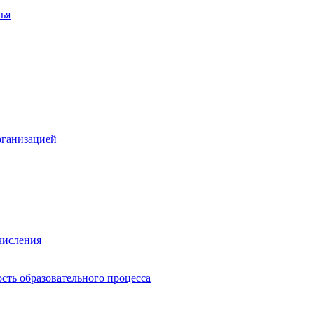
ья
рганизацией
числения
сть образовательного процесса