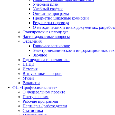
Учебный план
Учебный график
Описание программ
Предметно цикловые комиссии
Результаты перевода
О методических и иных документах, разработ
Стажировочная площадка
Часто задаваемые вопросы
Отделения
Горно-геологическое
Электромеханическое и информационных тех
Заочное
Год педагога и наставника
ЦПДЭ
История
Выпускники — герои
Музей
Вакансии
ФП «Профессионалитет»
О Федеральном проекте
Поступающим
Рабочие программы
Партнёры / работодатели
Статистика