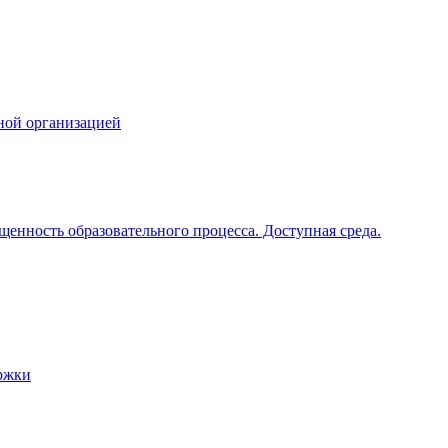
ной организацией
щенность образовательного процесса. Доступная среда.
ржки