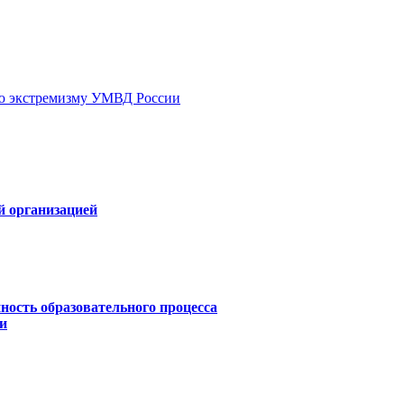
ию экстремизму УМВД России
й организацией
ность образовательного процесса
и