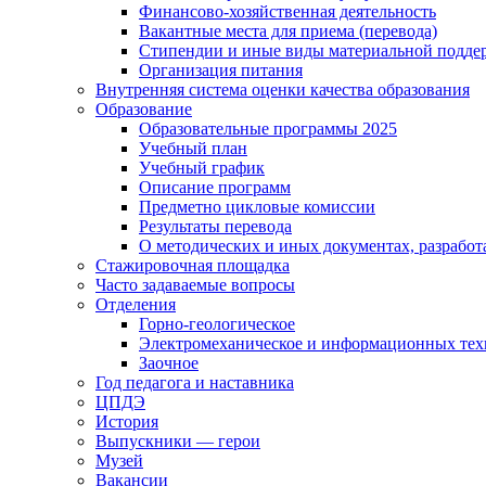
Финансово-хозяйственная деятельность
Вакантные места для приема (перевода)
Стипендии и иные виды материальной подде
Организация питания
Внутренняя система оценки качества образования
Образование
Образовательные программы 2025
Учебный план
Учебный график
Описание программ
Предметно цикловые комиссии
Результаты перевода
О методических и иных документах, разработ
Стажировочная площадка
Часто задаваемые вопросы
Отделения
Горно-геологическое
Электромеханическое и информационных тех
Заочное
Год педагога и наставника
ЦПДЭ
История
Выпускники — герои
Музей
Вакансии