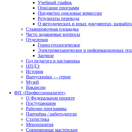
Учебный график
Описание программ
Предметно цикловые комиссии
Результаты перевода
О методических и иных документах, разработ
Стажировочная площадка
Часто задаваемые вопросы
Отделения
Горно-геологическое
Электромеханическое и информационных тех
Заочное
Год педагога и наставника
ЦПДЭ
История
Выпускники — герои
Музей
Вакансии
ФП «Профессионалитет»
О Федеральном проекте
Поступающим
Рабочие программы
Партнёры / работодатели
Статистика
Мероприятия
Современные мастерские