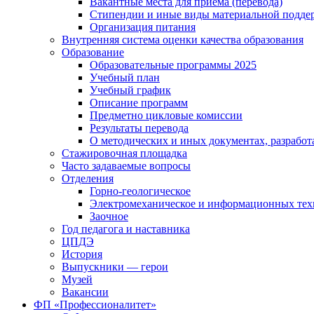
Вакантные места для приема (перевода)
Стипендии и иные виды материальной подде
Организация питания
Внутренняя система оценки качества образования
Образование
Образовательные программы 2025
Учебный план
Учебный график
Описание программ
Предметно цикловые комиссии
Результаты перевода
О методических и иных документах, разработ
Стажировочная площадка
Часто задаваемые вопросы
Отделения
Горно-геологическое
Электромеханическое и информационных тех
Заочное
Год педагога и наставника
ЦПДЭ
История
Выпускники — герои
Музей
Вакансии
ФП «Профессионалитет»