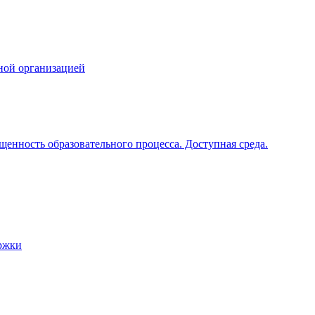
ной организацией
щенность образовательного процесса. Доступная среда.
ржки