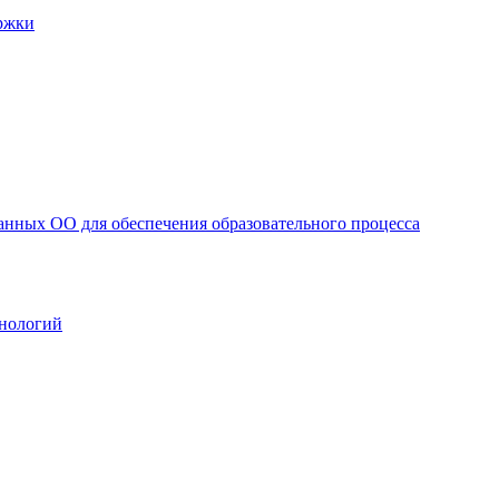
ржки
анных ОО для обеспечения образовательного процесса
нологий