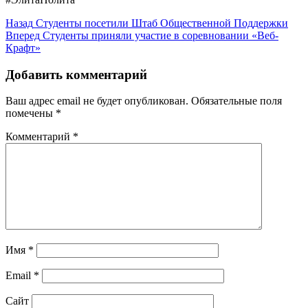
Навигация
Предыдущая
Назад
Студенты посетили Штаб Общественной Поддержки
запись:
Следующая
Вперед
Студенты приняли участие в соревновании «Веб-
по
запись:
Крафт»
записям
Добавить комментарий
Ваш адрес email не будет опубликован.
Обязательные поля
помечены
*
Комментарий
*
Имя
*
Email
*
Сайт