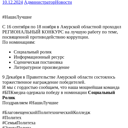
10.12.2024
Администратор
Новости
#НашиЛучшие
С 16 сентября по 18 ноября в Амурской областной проходил
РЕГИОНАЛЬНЫЙ КОНКУРС на лучшую работу по теме,
посвященной противодействию коррупции.
По номинациям:
Социальный ролик
Информационный ресурс
Сценическая постановка
Литературное произведение
9 Декабря в Правительстве Амурской области состоялось
торжественное награждение победителей.
И мы с гордостью сообщаем, что наша мощнейшая команда
#БПКмедиа
одержала победу в номинации
Социальный
Ролик
Поздравляем
#НашиЛучшие
#БлаговещенскийПолитехническийКолледж
#Политех
#СемьяПолитеха
#ЭлитаПолита