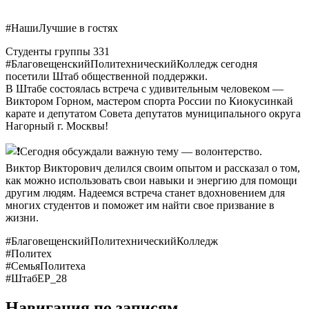
#НашиЛучшие
в гостях
Студенты группы 331
#БлаговещенскийПолитехническийКолледж
сегодня
посетили Штаб общественной поддержки.
В Штабе состоялась встреча с удивительным человеком —
Виктором Горном, мастером спорта России по Киокусинкай
карате и депутатом Совета депутатов муниципального округа
Нагорный г. Москвы!
Сегодня обсуждали важную тему — волонтерство.
Виктор Викторович делился своим опытом и рассказал о том,
как можно использовать свои навыки и энергию для помощи
другим людям. Надеемся встреча станет вдохновением для
многих студентов и поможет им найти свое призвание в
жизни.
#БлаговещенскийПолитехническийКолледж
#Политех
#СемьяПолитеха
#ШтабЕР_28
Навигация по записям