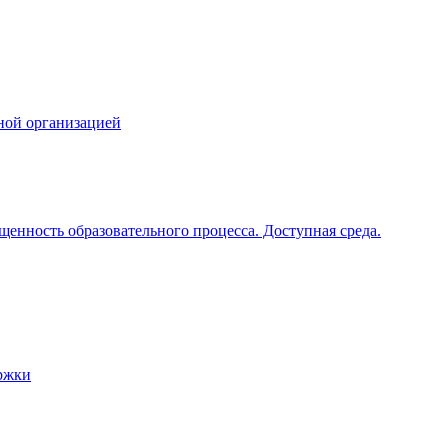
ной организацией
щенность образовательного процесса. Доступная среда.
ржки