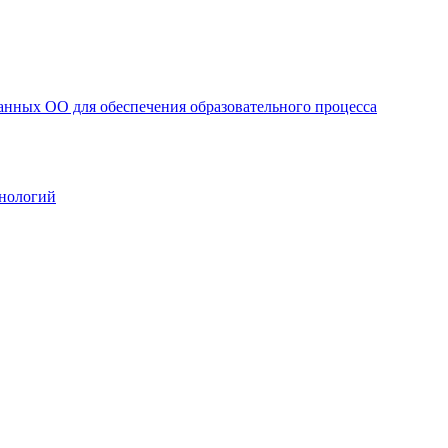
анных ОО для обеспечения образовательного процесса
нологий