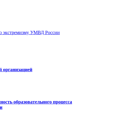
ию экстремизму УМВД России
й организацией
ность образовательного процесса
и