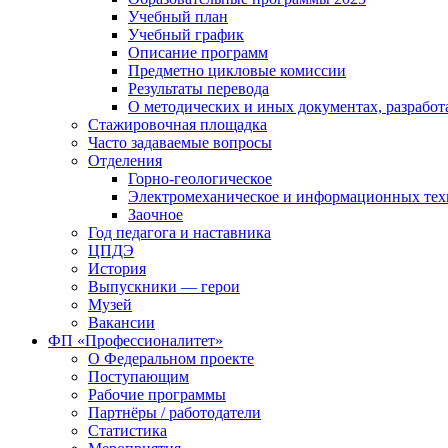
Учебный план
Учебный график
Описание программ
Предметно цикловые комиссии
Результаты перевода
О методических и иных документах, разработ
Стажировочная площадка
Часто задаваемые вопросы
Отделения
Горно-геологическое
Электромеханическое и информационных тех
Заочное
Год педагога и наставника
ЦПДЭ
История
Выпускники — герои
Музей
Вакансии
ФП «Профессионалитет»
О Федеральном проекте
Поступающим
Рабочие программы
Партнёры / работодатели
Статистика