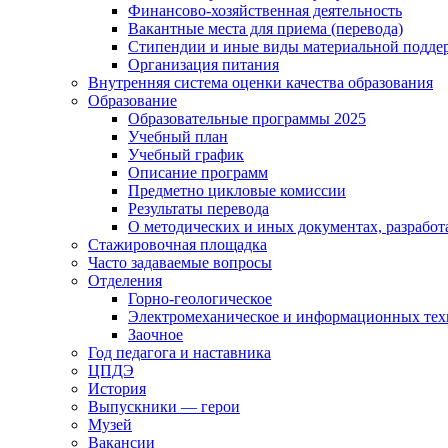
Финансово-хозяйственная деятельность
Вакантные места для приема (перевода)
Стипендии и иные виды материальной подде
Организация питания
Внутренняя система оценки качества образования
Образование
Образовательные программы 2025
Учебный план
Учебный график
Описание программ
Предметно цикловые комиссии
Результаты перевода
О методических и иных документах, разработ
Стажировочная площадка
Часто задаваемые вопросы
Отделения
Горно-геологическое
Электромеханическое и информационных тех
Заочное
Год педагога и наставника
ЦПДЭ
История
Выпускники — герои
Музей
Вакансии