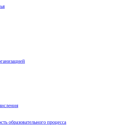
ья
рганизацией
числения
сть образовательного процесса