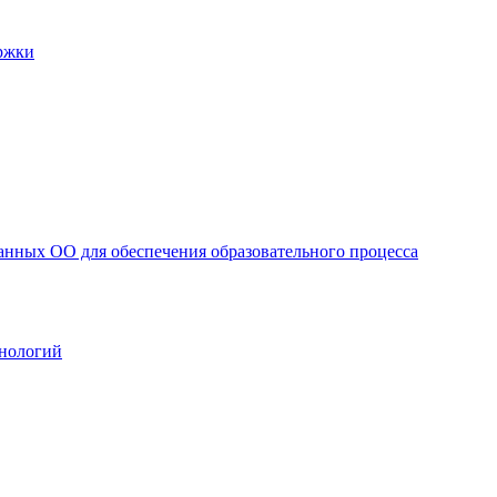
ржки
анных ОО для обеспечения образовательного процесса
нологий