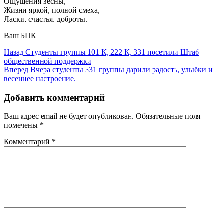
Ощущения весны,
Жизни яркой, полной смеха,
Ласки, счастья, доброты.
Ваш БПК
Навигация
Предыдущая
Назад
Студенты группы 101 К, 222 К, 331 посетили Штаб
запись:
общественной поддержки
по
Следующая
Вперед
Вчера студенты 331 группы дарили радость, улыбки и
записям
запись:
весеннее настроение.
Добавить комментарий
Ваш адрес email не будет опубликован.
Обязательные поля
помечены
*
Комментарий
*