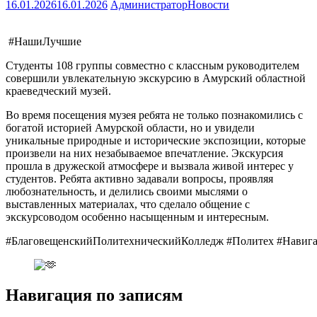
16.01.2026
16.01.2026
Администратор
Новости
#НашиЛучшие
Студенты 108 группы совместно с классным руководителем
совершили увлекательную экскурсию в Амурский областной
краеведческий музей.
Во время посещения музея ребята не только познакомились с
богатой историей Амурской области, но и увидели
уникальные природные и исторические экспозиции, которые
произвели на них незабываемое впечатление. Экскурсия
прошла в дружеской атмосфере и вызвала живой интерес у
студентов. Ребята активно задавали вопросы, проявляя
любознательность, и делились своими мыслями о
выставленных материалах, что сделало общение с
экскурсоводом особенно насыщенным и интересным.
#БлаговещенскийПолитехническийКолледж
#Политех
#Навиг
Навигация по записям