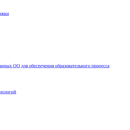
ржки
анных ОО для обеспечения образовательного процесса
нологий