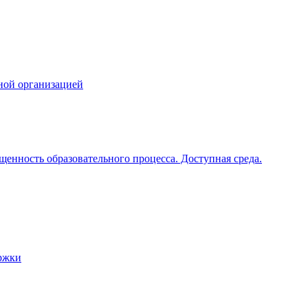
ной организацией
щенность образовательного процесса. Доступная среда.
ржки