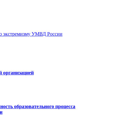
ию экстремизму УМВД России
й организацией
ность образовательного процесса
и