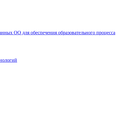
анных ОО для обеспечения образовательного процесса
нологий