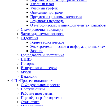
Учебный план
Учебный график
Описание программ
Предметно цикловые комиссии
Результаты перевода
О методических и иных документах, разработ
Стажировочная площадка
Часто задаваемые вопросы
Отделения
Горно-геологическое
Электромеханическое и информационных тех
Заочное
Год педагога и наставника
ЦПДЭ
История
Выпускники — герои
Музей
Вакансии
ФП «Профессионалитет»
О Федеральном проекте
Поступающим
Рабочие программы
Партнёры / работодатели
Статистика