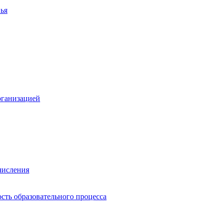
ья
рганизацией
числения
сть образовательного процесса