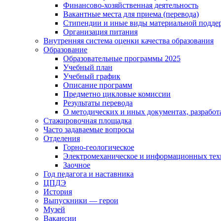
Финансово-хозяйственная деятельность
Вакантные места для приема (перевода)
Стипендии и иные виды материальной подде
Организация питания
Внутренняя система оценки качества образования
Образование
Образовательные программы 2025
Учебный план
Учебный график
Описание программ
Предметно цикловые комиссии
Результаты перевода
О методических и иных документах, разработ
Стажировочная площадка
Часто задаваемые вопросы
Отделения
Горно-геологическое
Электромеханическое и информационных тех
Заочное
Год педагога и наставника
ЦПДЭ
История
Выпускники — герои
Музей
Вакансии